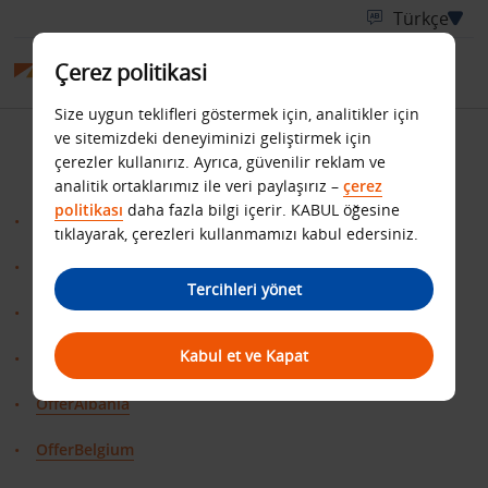
Çerez politikasi
Size uygun teklifleri göstermek için, analitikler için
Site haritası
ve sitemizdeki deneyiminizi geliştirmek için
çerezler kullanırız. Ayrıca, güvenilir reklam ve
analitik ortaklarımız ile veri paylaşırız –
çerez
politikası
daha fazla bilgi içerir. KABUL öğesine
BudgetBelgium
tıklayarak, çerezleri kullanmamızı kabul edersiniz.
BudgetFrance
Tercihleri yönet
Destinations
Kabul et ve Kapat
Home
OfferAlbania
OfferBelgium