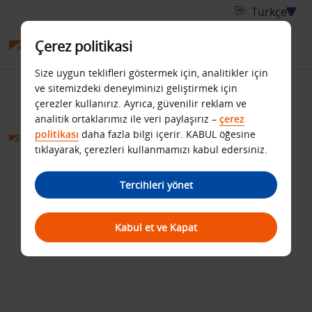
Çerez politikasi
Size uygun teklifleri göstermek için, analitikler için
ve sitemizdeki deneyiminizi geliştirmek için
Şartlar ve koşullar
çerezler kullanırız. Ayrıca, güvenilir reklam ve
analitik ortaklarımız ile veri paylaşırız –
çerez
politikası
daha fazla bilgi içerir. KABUL öğesine
tıklayarak, çerezleri kullanmamızı kabul edersiniz.
Tercihleri yönet
Kabul et ve Kapat