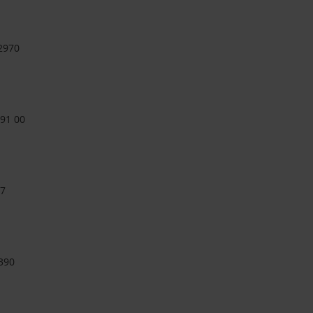
2970
 91 00
27
390