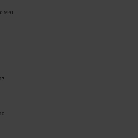
90 6991
17
10