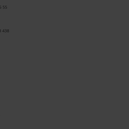
5 55
3 438
7