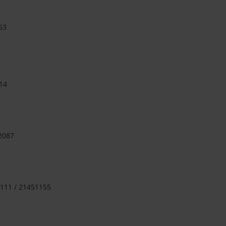
63
14
 2087
111 / 21451155