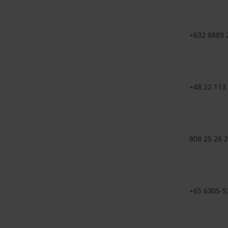
+632 8889 
+48 22 113
808 25 26 
+65 6305-5