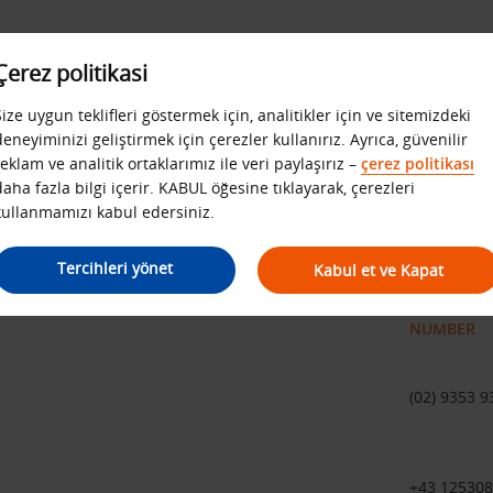
Çerez politikasi
Size uygun teklifleri göstermek için, analitikler için ve sitemizdeki
deneyiminizi geliştirmek için çerezler kullanırız. Ayrıca, güvenilir
SLAR ARASI TELEFON NUMARA
reklam ve analitik ortaklarımız ile veri paylaşırız –
çerez politikası
daha fazla bilgi içerir. KABUL öğesine tıklayarak, çerezleri
kullanmamızı kabul edersiniz.
çağrı merkezleri
Tercihleri yönet
Kabul et ve Kapat
NUMBER
(02) 9353 9
+43 12530