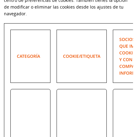
centro de preferencias de cookies. También tienes la opción
de modificar o eliminar las cookies desde los ajustes de tu
navegador.
SOCIOS
QUE IM
COOKIES
CATEGORÍA
COOKIE/ETIQUETA
Y CON L
COMPAR
INFORM